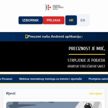
IZBORNIK
PRIJAVA
HR
EN
Preuzmi našu Android aplikaciju
PRECIZNOST JE MOĆ,
STRPLJENJE JE POBJEDA
HRVATSKI STRELIČARSKI SAVEZ
Posavec
Webinar mentalnog treninga za trenere i sportaše
Promjena satnice 
Vijesti
Sve vijesti